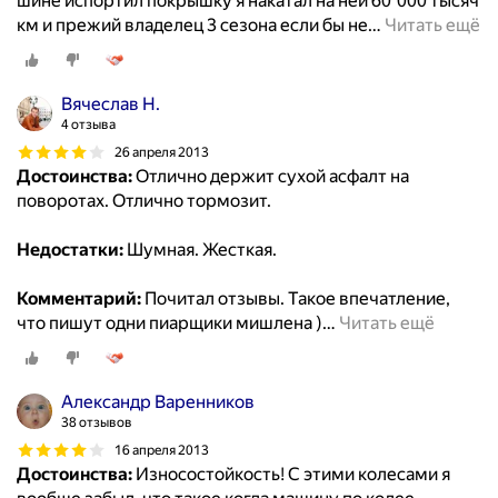
шине испортил покрышку я накатал на ней 60 000 тысяч
км и прежий владелец 3 сезона если бы не
…
Читать ещё
Вячеслав Н.
4 отзыва
26 апреля 2013
Достоинства:
Отлично держит сухой асфалт на
поворотах. Отлично тормозит.
Недостатки:
Шумная. Жесткая.
Комментарий:
Почитал отзывы. Такое впечатление,
что пишут одни пиарщики мишлена )
…
Читать ещё
Александр Варенников
38 отзывов
16 апреля 2013
Достоинства:
Износостойкость! С этими колесами я