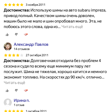
3 ноября 2011
Достоинства:
Использую шины на авто subaru impreza,
привод полный. Качеством шины очень доволен,
машин было не мало и шин опробовал много. Эта, не
побоюсь этого слова, одна из
…
Читать ещё
Александр Павлов
14 отзывов
27 октября 2011
Достоинства:
Долговечная:отходила без проблем 4
сезона и судя по всему еще минимум пару лет
послужит. Шина не тяжелая, хорошо катится и немного
экономит топливо. На скоростях до 90 км/ч. отлично
…
Читать ещё
Ирина n.
1 отзыв
1 октября 2011