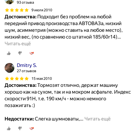
93 отзыва
9 июля 2010
Достоинства:
Подходит без проблем на любой
передний привод производства АВТОВАЗа, низкий
шум, асимметрия (можно ставить на любое место),
низкий вес, (по сравнению со штатной 185/60r14)
…
Читать ещё
Dmitry S.
27 отзывов
15 мая 2010
Достоинства:
Тормозят отлично, держат машину
хорошо как на сухом, так и на мокром асфальте. Индекс
скорости 91Н, т.е. 190 км/ч - можно немного
позажигать :)
Недостатки:
Слегка шумноваты,
…
Читать ещё