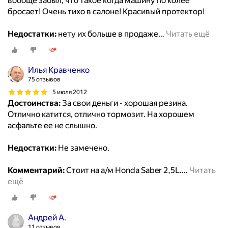
вообще забыл, что такое когда машину по колее
бросает! Очень тихо в салоне! Красивый протектор!
Недостатки:
нету их больше в продаже
…
Читать ещё
Илья Кравченко
75 отзывов
5 июля 2012
Достоинства:
За свои деньги - хорошая резина.
Отлично катится, отлично тормозит. На хорошем
асфальте ее не слышно.
Недостатки:
Не замечено.
Комментарий:
Стоит на а/м Honda Saber 2,5L.
…
Читать
ещё
Андрей А.
11 отзывов