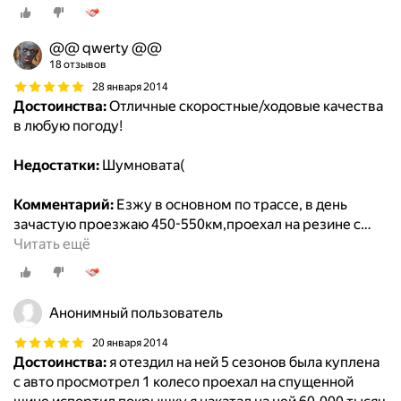
@@ qwerty @@
18 отзывов
28 января 2014
Достоинства:
Отличные скоростные/ходовые качества
в любую погоду!
Недостатки:
Шумновата(
Комментарий:
Езжу в основном по трассе, в день
зачастую проезжаю 450-550км,проехал на резине с
…
Читать ещё
Анонимный пользователь
20 января 2014
Достоинства:
я отездил на ней 5 сезонов была куплена
с авто просмотрел 1 колесо проехал на спущенной