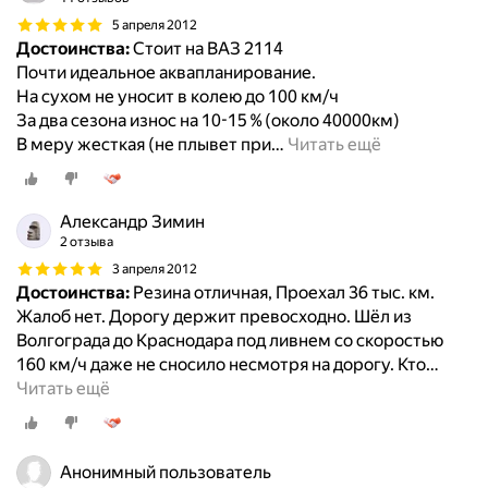
5 апреля 2012
Достоинства:
Стоит на ВАЗ 2114
Почти идеальное аквапланирование.
На сухом не уносит в колею до 100 км/ч
За два сезона износ на 10-15 % (около 40000км)
В меру жесткая (не плывет при
…
Читать ещё
Александр Зимин
2 отзыва
3 апреля 2012
Достоинства:
Резина отличная, Проехал 36 тыс. км.
Жалоб нет. Дорогу держит превосходно. Шёл из
Волгограда до Краснодара под ливнем со скоростью
160 км/ч даже не сносило несмотря на дорогу. Кто
…
Читать ещё
Анонимный пользователь