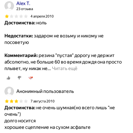
Alex T.
23 отзыва
4 апреля 2010
Достоинства:
ноль
Недостатки:
задаром не возьму и никому не
посоветую
Комментарий:
резина "пустая" дорогу не держит
абсолютно, не больше 60 во время дождя она просто
плывет, ну никак не
…
Читать ещё
Анонимный пользователь
7 августа 2010
Достоинства:
не очень шумная(но всего лишь "не
очень")
долго носится
хорошее сцепление на сухом асфальте