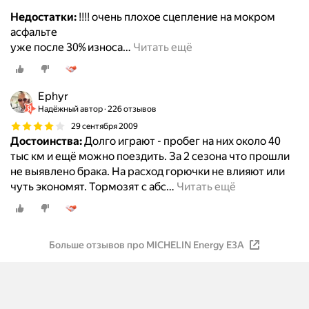
Недостатки:
!!!! очень плохое сцепление на мокром
асфальте
уже после 30% износа
…
Читать ещё
Ephyr
Надёжный автор
226 отзывов
29 сентября 2009
Достоинства:
Долго играют - пробег на них около 40
тыс км и ещё можно поездить. За 2 сезона что прошли
не выявлено брака. На расход горючки не влияют или
чуть экономят. Тормозят с абс
…
Читать ещё
Больше отзывов про MICHELIN Energy E3A