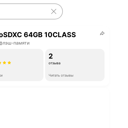
roSDXC 64GB 10CLASS
 флэш-памяти
2
отзыва
ки
Читать отзывы