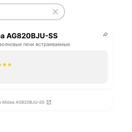
ea AG820BJU-SS
волновые печи встраиваемые
о Midea AG820BJU-SS