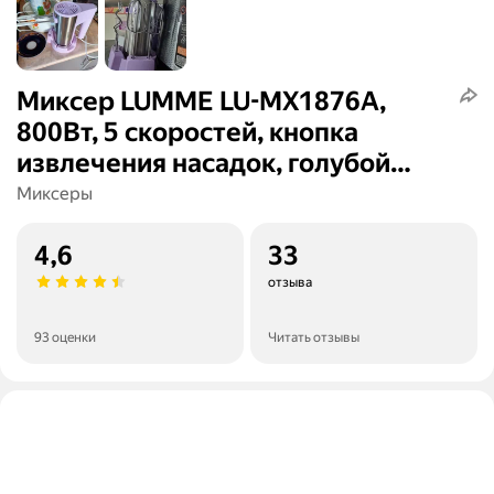
Миксер LUMME LU-MX1876A,
800Вт, 5 скоростей, кнопка
извлечения насадок, голубой
аквамарин
Миксеры
4,6
33
отзыва
93 оценки
Читать отзывы