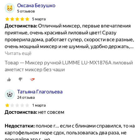
Оксана Безушко
5 отзывов
5 марта
Достоинства:
Отличный миксер, первые впечатления
приятные, очень красивый лиловый цвет! Сразу
проверила дома, работает супер, скорости все разные,
очень мощный миксер и не шумный, удобно держать,
…
Читать ещё
Товар — Миксер ручной LUMME LU-MX1876A лиловый
аметист миксер без чаши
Татьяна Глагольева
24 отзыва
1 марта
Достоинства:
нет совсем
Недостатки:
полное г... если с блинами справился, то на
картофельном пюре сдох, пользовалась два раза, не
покупайте это г ..но