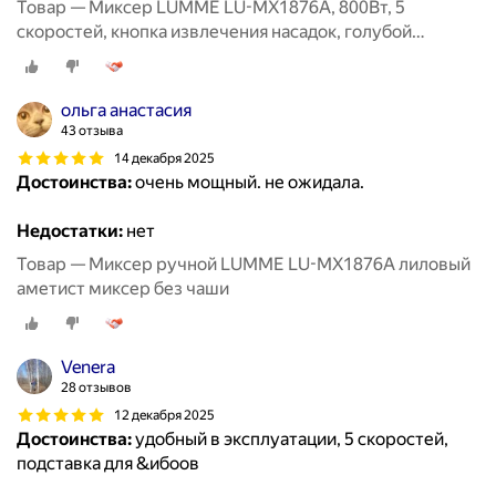
Товар — Миксер LUMME LU-MX1876A, 800Вт, 5
скоростей, кнопка извлечения насадок, голубой
аквамарин
ольга анастасия
43 отзыва
14 декабря 2025
Достоинства:
очень мощный. не ожидала.
Недостатки:
нет
Товар — Миксер ручной LUMME LU-MX1876A лиловый
аметист миксер без чаши
Venera
28 отзывов
12 декабря 2025
Достоинства:
удобный в эксплуатации, 5 скоростей,
подставка для &ибоов