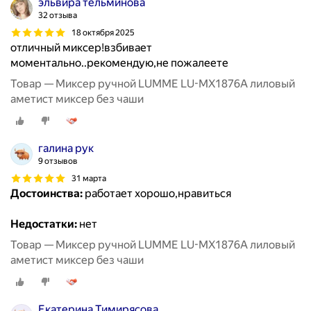
эльвира тельминова
32 отзыва
18 октября 2025
отличный миксер!взбивает
моментально..рекомендую,не пожалеете
Товар — Миксер ручной LUMME LU-MX1876A лиловый
аметист миксер без чаши
галина рук
9 отзывов
31 марта
Достоинства:
работает хорошо,нравиться
Недостатки:
нет
Товар — Миксер ручной LUMME LU-MX1876A лиловый
аметист миксер без чаши
Екатерина Тимирясова