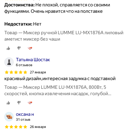
Достоинства:
Не плохой, справляется со своими
функциями. Очень нравится что на полставке
Недостатки:
Нет
Товар — Миксер ручной LUMME LU-MX1876A лиловый
аметист миксер без чаши
Татьяна Шостак
6 отзывов
27 января
красивый дизайн,интересная задумка с подставкой
Товар — Миксер LUMME LU-MX1876A, 800Вт, 5
скоростей, кнопка извлечения насадок, голубой
аквамарин
оксана н
31 отзыв
26 января