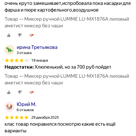
очень круто замешивает,испробовала пока насадки для
фарша и пюре картофельного,воздушное
Товар — Миксер ручной LUMME LU-MX1876A лиловый
аметист миксер без чаши
ирина Третьякова
3 отзыва
19 января
Недостатки:
Хлюпенький, но за 700 руб пойдет
Товар — Миксер ручной LUMME LU-MX1876A лиловый
аметист миксер без чаши
Юрий М.
6 отзывов
29 декабря 2025
клас товар понравился посмотрю какие есть ещё
варианты