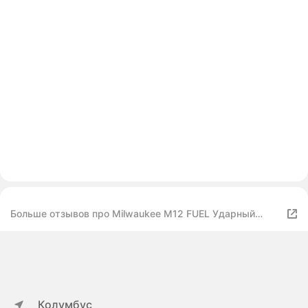
Больше отзывов про Milwaukee M12 FUEL Ударный
шуруповерт 3453-20, ударная дрель шуруповерт
3404-20, 2АКБ 4Ah, ЗУ, сумка
Колумбус