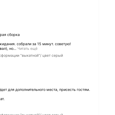
рая сборка
жидания. собрали за 15 минут. советую!
вал), но
…
Читать ещё
сформации "выкатной"/ цвет серый
дет для дополнительного места, присесть гостям.
ат.
сформации "выкатной"/ цвет серый