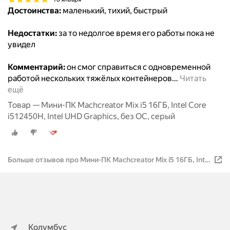
Достоинства:
маленький, тихий, быстрый
Недостатки:
за то недолгое время его работы пока не
увидел
Комментарий:
он смог справиться с одновременной
работой нескольких тяжёлых контейнеров
…
Читать
ещё
Товар — Мини-ПК Machcreator Mix i5 16ГБ, Intel Core
i512450H, Intel UHD Graphics, без ОС, серый
Больше отзывов про Мини-ПК Machcreator Mix i5 16ГБ, Intel
Core i512450H, Intel UHD Graphics, без ОС, серый
Колумбус