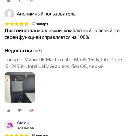
Анонимный пользователь
28 января
Достоинства:
маленький, компактный, класный, со
своей функцией справляется на 100%
Недостатки:
нет
Товар — Мини-ПК Machcreator Mix i5 16ГБ, Intel Core
i512450H, Intel UHD Graphics, без ОС, серый
Амир
8 отзывов
16 января