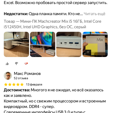
Excel. Возможно пробовать простой сервер запустить.
Недостатки:
Одна планка памяти. Кто не
…
Читать ещё
Товар — Мини-ПК Machcreator Mix i5 16ГБ, Intel Core
i512450H, Intel UHD Graphics, без ОС, серый
Макс Романов
52 отзыва
13 февраля
Достоинства:
Многого я не ожидал, но всё оказалось
как и заявлено.
Компактный, но с свежим процессором и встроенным
видеоядром. DDR4 - супер.
Современные интерфейсы USB 3.0 и type-c