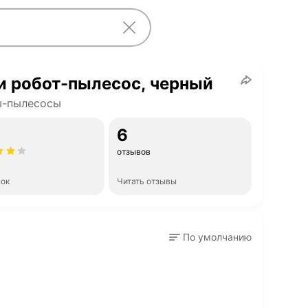
и робот-пылесос, черный
ы-пылесосы
6
отзывов
нок
Читать отзывы
По умолчанию