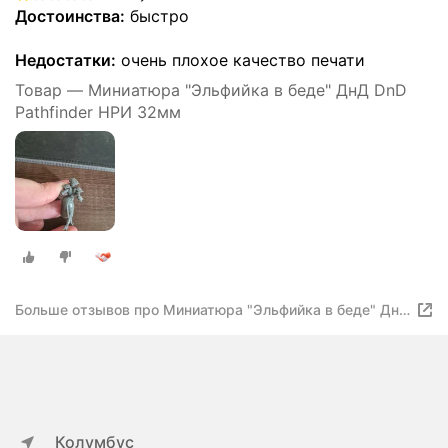
Достоинства:
быстро
Недостатки:
очень плохое качество печати
Товар — Миниатюра "Эльфийка в беде" ДнД DnD
Pathfinder НРИ 32мм
Больше отзывов про Миниатюра "Эльфийка в беде" ДнД
DnD Pathfinder НРИ 32мм
Колумбус