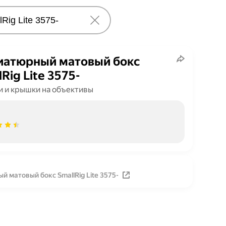
атюрный матовый бокс
lRig Lite 3575-
и и крышки на объективы
 матовый бокс SmallRig Lite 3575-