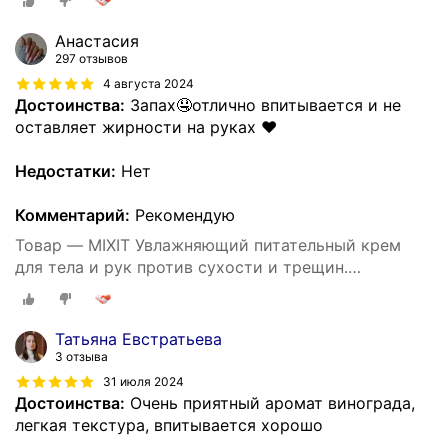
тела c пантенолом и маслом виноградных косточек
SUPER FOOD
Анастасия
297 отзывов
4 августа 2024
Достоинства:
Запах🤤отлично впитывается и не
оставляет жирности на руках ❤️
Недостатки:
Нет
Комментарий:
Рекомендую
Товар — MIXIT Увлажняющий питательный крем
для тела и рук против сухости и трещин.
Восстанавливающее средство для ухода за кожей
тела c пантенолом и маслом виноградных косточек
SUPER FOOD
Татьяна Евстратьева
3 отзыва
31 июля 2024
Достоинства:
Очень приятный аромат винограда,
легкая текстура, впитывается хорошо