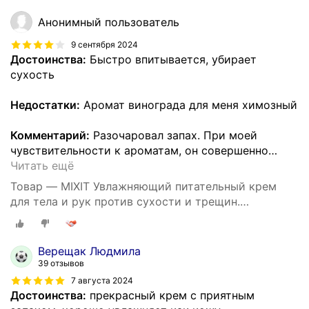
SUPER FOOD
Анонимный пользователь
9 сентября 2024
Достоинства:
Быстро впитывается, убирает
сухость
Недостатки:
Аромат винограда для меня химозный
Комментарий:
Разочаровал запах. При моей
чувствительности к ароматам, он совершенно
…
Читать ещё
Товар — MIXIT Увлажняющий питательный крем
для тела и рук против сухости и трещин.
Восстанавливающее средство для ухода за кожей
тела c пантенолом и маслом виноградных косточек
SUPER FOOD
Верещак Людмила
39 отзывов
7 августа 2024
Достоинства:
прекрасный крем с приятным