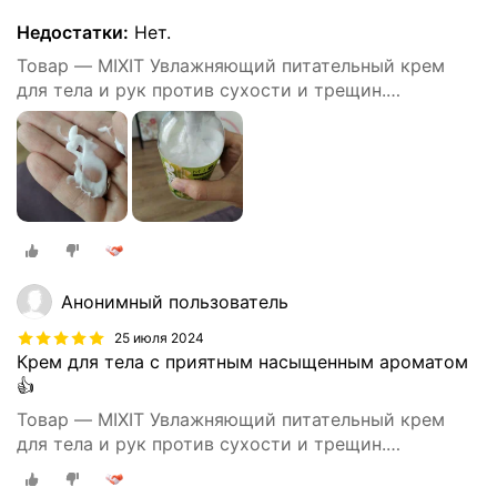
Недостатки:
Нет.
Товар — MIXIT Увлажняющий питательный крем
для тела и рук против сухости и трещин.
Восстанавливающее средство для ухода за кожей
тела c пантенолом и маслом виноградных косточек
SUPER FOOD
Анонимный пользователь
25 июля 2024
Крем для тела с приятным насыщенным ароматом
👍
Товар — MIXIT Увлажняющий питательный крем
для тела и рук против сухости и трещин.
Восстанавливающее средство для ухода за кожей
тела c пантенолом и маслом виноградных косточек