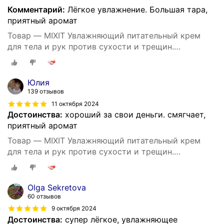
Комментарий:
Лёгкое увлажнение. Большая тара,
приятный аромат
Товар — MIXIT Увлажняющий питательный крем
для тела и рук против сухости и трещин.
Восстанавливающее средство для ухода за кожей
тела c пантенолом и маслом виноградных косточек
SUPER FOOD
Юлия
139 отзывов
11 октября 2024
Достоинства:
хороший за свои деньги. смягчает,
приятный аромат
Товар — MIXIT Увлажняющий питательный крем
для тела и рук против сухости и трещин.
Восстанавливающее средство для ухода за кожей
тела c пантенолом и маслом виноградных косточек
SUPER FOOD
Olga Sekretova
60 отзывов
9 октября 2024
Достоинства:
супер лёгкое, увлажняющее