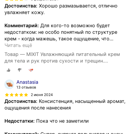
Достоинства:
Хорошо размазывается, отлично
увлажняет кожу.
Комментарий:
Для кого-то возможно будет
недостатком: не особо понятный по структуре
крем - когда мажешь, такое ощущение, что
…
Читать ещё
Товар — MIXIT Увлажняющий питательный крем
для тела и рук против сухости и трещин.
Восстанавливающее средство для ухода за кожей
тела c пантенолом и маслом виноградных косточек
SUPER FOOD
Anastasia
13 отзывов
2 июня 2024
Достоинства:
Консистенция, насыщенный аромат,
ощущения после нанесения
Недостатки:
Пока что не заметили