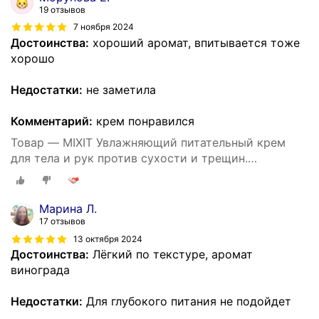
19 отзывов
7 ноября 2024
Достоинства:
хороший аромат, впитывается тоже
хорошо
Недостатки:
не заметила
Комментарий:
крем понравился
Товар — MIXIT Увлажняющий питательный крем
для тела и рук против сухости и трещин.
Восстанавливающее средство для ухода за кожей
тела c пантенолом и маслом виноградных косточек
SUPER FOOD
Марина Л.
17 отзывов
13 октября 2024
Достоинства:
Лёгкий по текстуре, аромат
винограда
Недостатки:
Для глубокого питания не подойдет