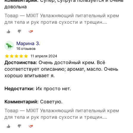
Комментарий:
Супер, супруга пользуется и очень
довольна
Товар — MIXIT Увлажняющий питательный крем
для тела и рук против сухости и трещин.
Восстанавливающее средство для ухода за кожей
тела c пантенолом и маслом виноградных косточек
SUPER FOOD
Марина З.
16 отзывов
11 апреля 2024
Достоинства:
Очень достойный крем. Всё
соответствует описанию; аромат, масло. Очень
хорошо впитывает я.
Недостатки:
Их просто нет.
Комментарий:
Советую.
Товар — MIXIT Увлажняющий питательный крем
для тела и рук против сухости и трещин.
Восстанавливающее средство для ухода за кожей
тела c пантенолом и маслом виноградных косточек