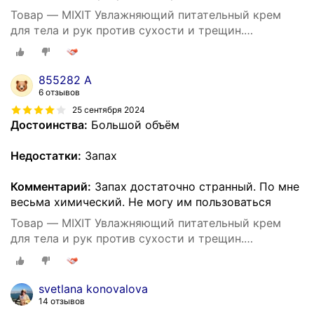
Товар — MIXIT Увлажняющий питательный крем
для тела и рук против сухости и трещин.
Восстанавливающее средство для ухода за кожей
тела c пантенолом и маслом виноградных косточек
SUPER FOOD
855282 А
6 отзывов
25 сентября 2024
Достоинства:
Большой объём
Недостатки:
Запах
Комментарий:
Запах достаточно странный. По мне
весьма химический. Не могу им пользоваться
Товар — MIXIT Увлажняющий питательный крем
для тела и рук против сухости и трещин.
Восстанавливающее средство для ухода за кожей
тела c пантенолом и маслом виноградных косточек
SUPER FOOD
svetlana konovalova
14 отзывов