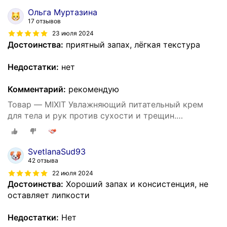
SUPER FOOD
Ольга Муртазина
17 отзывов
23 июля 2024
Достоинства:
приятный запах, лёгкая текстура
Недостатки:
нет
Комментарий:
рекомендую
Товар — MIXIT Увлажняющий питательный крем
для тела и рук против сухости и трещин.
Восстанавливающее средство для ухода за кожей
тела c пантенолом и маслом виноградных косточек
SUPER FOOD
SvetlanaSud93
42 отзыва
22 июля 2024
Достоинства:
Хороший запах и консистенция, не
оставляет липкости
Недостатки:
Нет