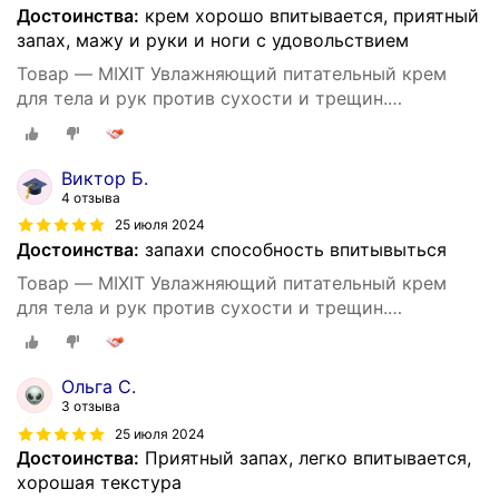
Достоинства:
крем хорошо впитывается, приятный
запах, мажу и руки и ноги с удовольствием
Товар — MIXIT Увлажняющий питательный крем
для тела и рук против сухости и трещин.
Восстанавливающее средство для ухода за кожей
тела c пантенолом и маслом виноградных косточек
SUPER FOOD
Виктор Б.
4 отзыва
25 июля 2024
Достоинства:
запахи способность впитывыться
Товар — MIXIT Увлажняющий питательный крем
для тела и рук против сухости и трещин.
Восстанавливающее средство для ухода за кожей
тела c пантенолом и маслом виноградных косточек
SUPER FOOD
Ольга С.
3 отзыва
25 июля 2024
Достоинства:
Приятный запах, легко впитывается,
хорошая текстура