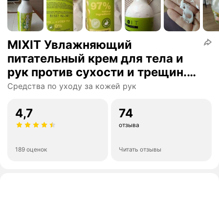
MIXIT Увлажняющий
питательный крем для тела и
рук против сухости и трещин.
Восстанавливающее средство
Средства по уходу за кожей рук
для ухода за кожей тела c
пантенолом и маслом
4,7
74
виноградных косточек SUPER
отзыва
FOOD
189 оценок
Читать отзывы