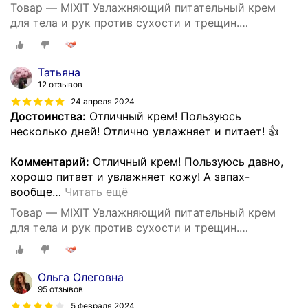
Товар — MIXIT Увлажняющий питательный крем
для тела и рук против сухости и трещин.
Восстанавливающее средство для ухода за кожей
тела c пантенолом и маслом виноградных косточек
SUPER FOOD
Татьяна
12 отзывов
24 апреля 2024
Достоинства:
Отличный крем! Пользуюсь
несколько дней! Отлично увлажняет и питает! 👍
Комментарий:
Отличный крем! Пользуюсь давно,
хорошо питает и увлажняет кожу! А запах-
вообще
…
Читать ещё
Товар — MIXIT Увлажняющий питательный крем
для тела и рук против сухости и трещин.
Восстанавливающее средство для ухода за кожей
тела c пантенолом и маслом виноградных косточек
SUPER FOOD
Ольга Олеговна
95 отзывов
5 февраля 2024