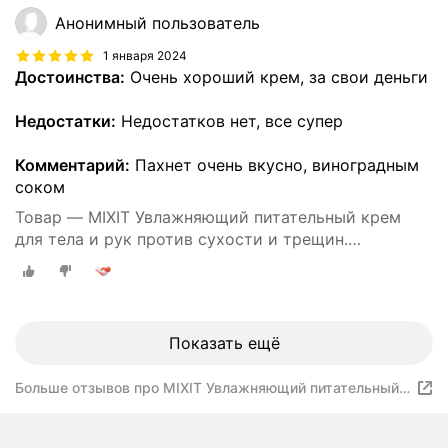
SUPER FOOD
Анонимный пользователь
1 января 2024
Достоинства:
Очень хороший крем, за свои деньги
Недостатки:
Недостатков нет, все супер
Комментарий:
Пахнет очень вкусно, виноградным
соком
Товар — MIXIT Увлажняющий питательный крем
для тела и рук против сухости и трещин.
Восстанавливающее средство для ухода за кожей
тела c пантенолом и маслом виноградных косточек
SUPER FOOD
Показать ещё
Больше отзывов про MIXIT Увлажняющий питательный
крем для тела и рук против сухости и трещин.
Восстанавливающее средство для ухода за кожей тела
c пантенолом и маслом виноградных косточек SUPER