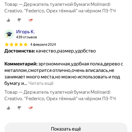
Товар — Держатель туалетной бумаги Molinardi
Creativo. "Federico, Орех тёмный" на чёрном П3-ТЧ
Игорь К.
439 отзывов
4 февраля 2024
Достоинства:
качество,размер,удобство
Комментарий:
эргономичная,удобная полка,дерево с
металлом,смотрится отлично,очень вписалась,не
занимает много места,но можно использовать и под
бумагу и
…
Читать ещё
Товар — Держатель туалетной бумаги Molinardi
Creativo. "Federico, Орех тёмный" на чёрном П3-ТЧ
Показать ещё