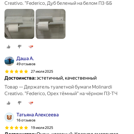
Creativo. "Federico, Дуб беленый на белом П3-ББ
Даша А.
49 отзывов
27 июля 2025
Достоинства:
эстетичный, качественный
Товар — Держатель туалетной бумаги Molinardi
Creativo. "Federico, Орех тёмный" на чёрном П3-ТЧ
Татьяна Алексеева
16 отзывов
19 июля 2025