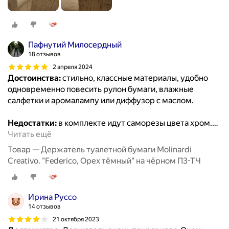
Пафнутий Милосердный
18 отзывов
2 апреля 2024
Достоинства:
стильно, классные материалы, удобно
одновременно повесить рулон бумаги, влажные
салфетки и аромалампу или диффузор с маслом.
Недостатки:
в комплекте идут саморезы цвета хром.
…
Читать ещё
Товар — Держатель туалетной бумаги Molinardi
Creativo. "Federico, Орех тёмный" на чёрном П3-ТЧ
Ирина Руссо
14 отзывов
21 октября 2023