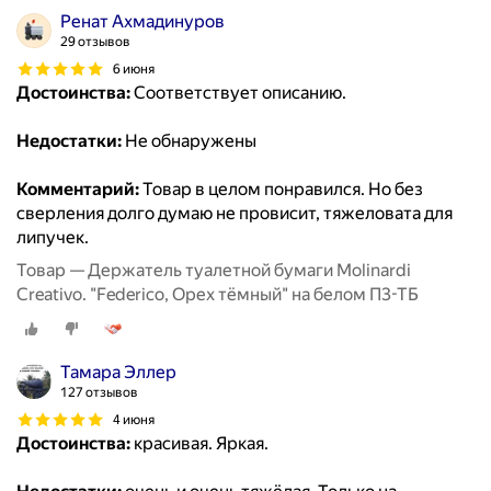
Ренат Ахмадинуров
29 отзывов
6 июня
Достоинства:
Соответствует описанию.
Недостатки:
Не обнаружены
Комментарий:
Товар в целом понравился. Но без
сверления долго думаю не провисит, тяжеловата для
липучек.
Товар — Держатель туалетной бумаги Molinardi
Creativo. "Federico, Орех тёмный" на белом П3-ТБ
Тамара Эллер
127 отзывов
4 июня
Достоинства:
красивая. Яркая.