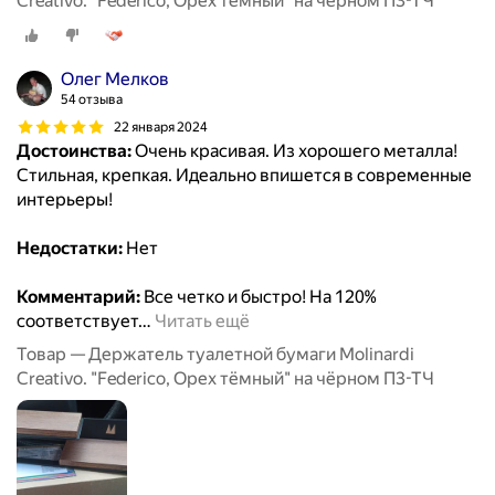
Creativo. "Federico, Орех тёмный" на чёрном П3-ТЧ
Олег Мелков
54 отзыва
22 января 2024
Достоинства:
Очень красивая. Из хорошего металла!
Стильная, крепкая. Идеально впишется в современные
интерьеры!
Недостатки:
Нет
Комментарий:
Все четко и быстро! На 120%
соответствует
…
Читать ещё
Товар — Держатель туалетной бумаги Molinardi
Creativo. "Federico, Орех тёмный" на чёрном П3-ТЧ