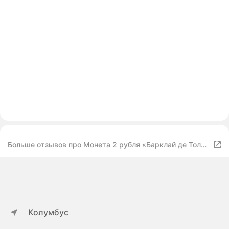
Больше отзывов про Монета 2 рубля «Барклай де Толли
М. Б.» 2012 г. из оборота
Колумбус