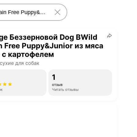
e Беззерновой Dog BWild
n Free Puppy&Junior из мяса
 с картофелем
сухие для собак
1
отзыв
ок
Читать отзывы