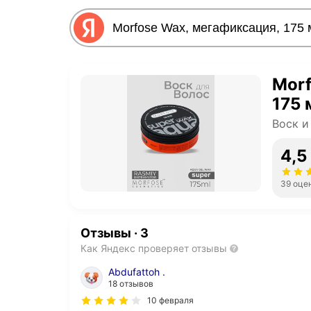
Morf
175 
Воск и
4,5
39 оце
Отзывы
·
3
Как Яндекс проверяет отзывы
Abdufattoh .
18 отзывов
10 февраля