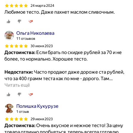
24 марта 2024
Любимое тесто. Даже пахнет маслом сливочным.
Ольга Николаева
11 отзывов
30 июня 2023
Достоинства:
Если брать по скидке рублей за 70 и не
более, то нормально. Хорошее тесто.
Недостатки:
Часто продают даже дороже ста рублей,
что за 400 грамм теста как по мне - дорого. Там
…
Читать ещё
Полишка Кукурузе
1 отзыв
29 июня 2023
Достоинства:
Очень вкусное и нежное тесто! За цену
товара отлично пробуеться, теперь всегда готовлю