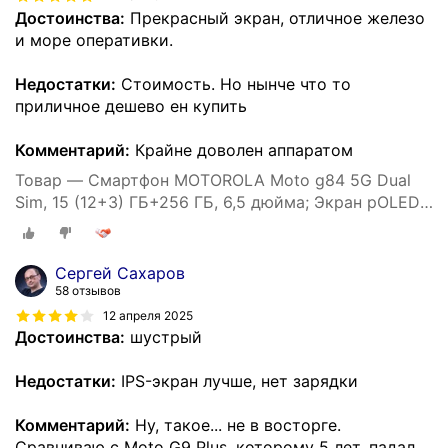
Достоинства:
Прекрасный экран, отличное железо
и море оперативки.
Недостатки:
Стоимость. Но нынче что то
приличное дешево ен купить
Комментарий:
Крайне доволен аппаратом
Товар — Смартфон MOTOROLA Moto g84 5G Dual
Sim, 15 (12+3) ГБ+256 ГБ, 6,5 дюйма; Экран pOLED
120 Гц, камера 50 МП OIS, голубой
Сергей Сахаров
58 отзывов
12 апреля 2025
Достоинства:
шустрый
Недостатки:
IPS-экран лучше, нет зарядки
Комментарий:
Ну, такое... не в восторге.
Сравниваю с Moto G9 Plus, которому 5 лет, падал,