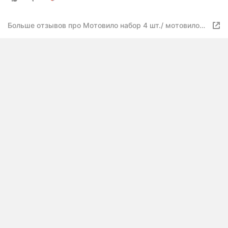
Больше отзывов про Мотовило набор 4 шт./ мотовило
для удочки без колец / поводочница / поводки