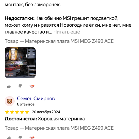
монтаж, без заморочек.
Недостатки:
Как обычно МSI грешит подсветкой,
может кому и нравятся Новогодние ёлки, мне нет, мне
главное качество и
…
Читать ещё
Товар — Материнская плата MSI MEG Z490 ACE
Семен Смирнов
6 отзывов
20 декабря 2024
Достоинства:
Хорошая материнка
Товар — Материнская плата MSI MEG Z490 ACE