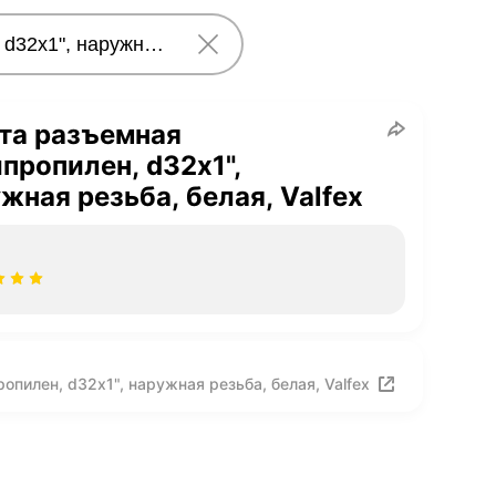
та разъемная
пропилен, d32х1",
жная резьба, белая, Valfex
пилен, d32х1", наружная резьба, белая, Valfex