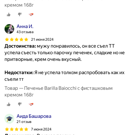
кремом 168г
Анна И.
43 отзыва
21 июня 2024
Достоинства:
мужу понравилось, он все съел ТТ
успела съесть только парочку печенек, сладкие но не
притворные, крем очень вкусный.
Недостатки:
Я не успела толком распробовать как их
съели тт
Товар — Печенье Barilla Baiocchi с фисташковым
кремом 168г
Аида Башарова
21 отзыв
7 июня 2024