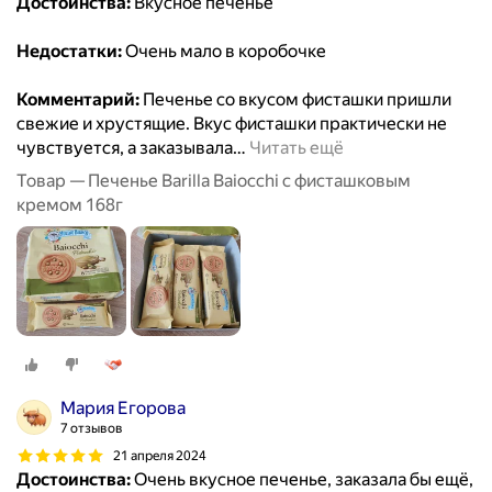
Достоинства:
Вкусное печенье
Недостатки:
Очень мало в коробочке
Комментарий:
Печенье со вкусом фисташки пришли
свежие и хрустящие. Вкус фисташки практически не
чувствуется, а заказывала
…
Читать ещё
Товар — Печенье Barilla Baiocchi с фисташковым
кремом 168г
Мария Егорова
7 отзывов
21 апреля 2024
Достоинства:
Очень вкусное печенье, заказала бы ещё,