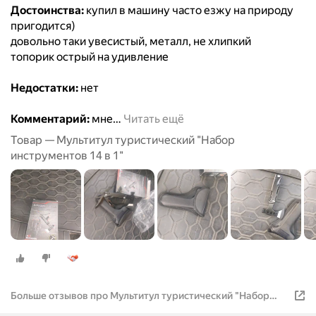
Достоинства:
купил в машину часто езжу на природу
пригодится)
довольно таки увесистый, металл, не хлипкий
топорик острый на удивление
Недостатки:
нет
Комментарий:
мне
…
Читать ещё
Товар — Мультитул туристический "Набор
инструментов 14 в 1"
Больше отзывов про Мультитул туристический "Набор
инструментов 18 в 1"