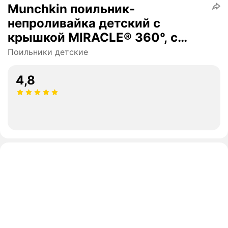
Munchkin поильник-
непроливайка детский с
крышкой MIRACLE® 360°, с
ручками Зеленый 207мл. 6+
Поильники детские
4,8