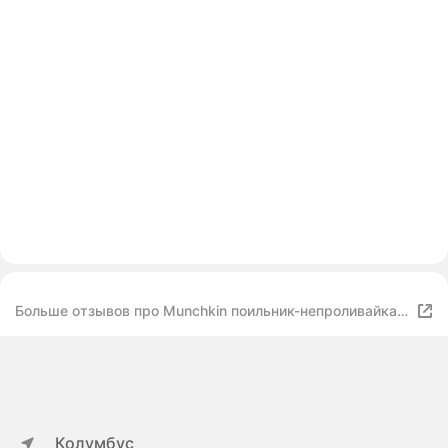
Больше отзывов про Munchkin поильник-непроливайка
детский с крышкой MIRACLE® 360°, с ручками Зеленый
207мл. 6+
Колумбус