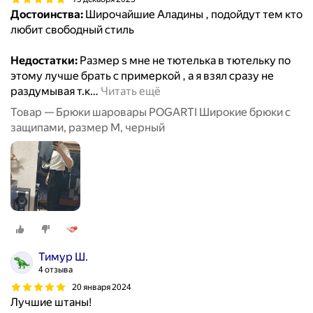
Достоинства:
Широчайшие Аладины , подойдут тем кто
любит свободный стиль
Недостатки:
Размер s мне не тютелька в тютельку по
этому лучше брать с примеркой , а я взял сразу не
раздумывая т.к
…
Читать ещё
Товар — Брюки шаровары POGARTI Широкие брюки с
защипами, размер M, черный
Тимур Ш.
4 отзыва
20 января 2024
Лучшие штаны!