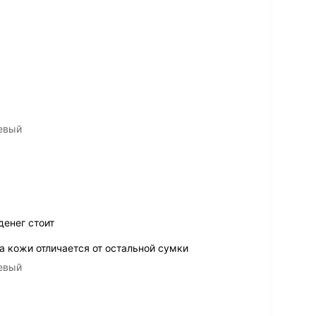
невый
денег стоит
а кожи отличается от остальной сумки
невый