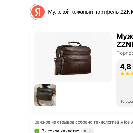
Муж
ZZN
Портф
4,8
40 оце
Важное из отзывов собрано технологией Alice A
Высокое качество
10