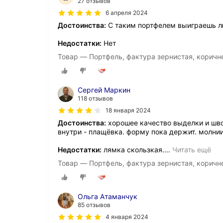
27 отзывов
6 апреля 2024
Достоинства:
С таким портфелем выиграешь лю
Недостатки:
Нет
Товар — Портфель, фактура зернистая, корич
Сергей Маркин
118 отзывов
18 января 2024
Достоинства:
хорошее качество выделки и шво
внутри - плащёвка. форму пока держит. молни
Недостатки:
лямка скользкая.
…
Читать ещё
Товар — Портфель, фактура зернистая, корич
Ольга Атаманчук
85 отзывов
4 января 2024