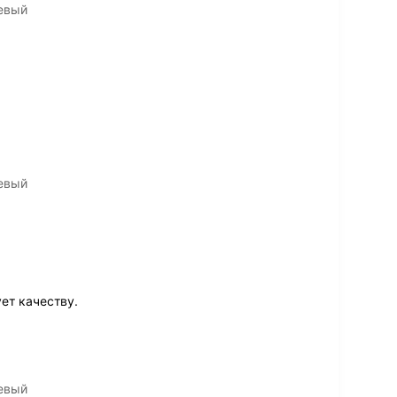
невый
невый
ет качеству.
невый