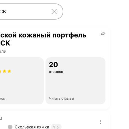
ской кожаный портфель
ICK
ели
20
отзывов
нок
Читать отзывы
I
Скользкая лямка
1