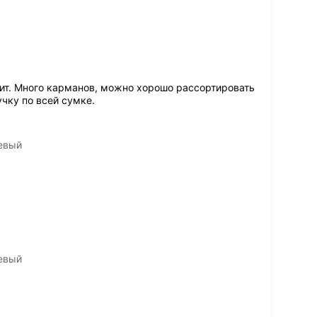
дит. Много карманов, можно хорошо рассортировать
чку по всей сумке.
невый
невый