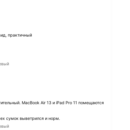
вид, практичный
невый
тельный. MacBook Air 13 и iPad Pro 11 помещаются
сех сумок выветрился и норм.
невый