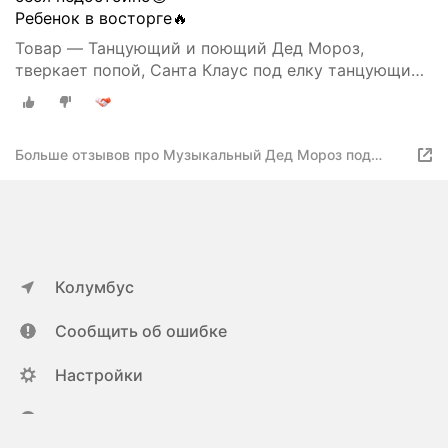
Ребенок в восторге🔥
Товар — Танцующий и поющий Дед Мороз,
тверкает попой, Санта Клаус под елку танцующий
попой, высота 28 см
Больше отзывов про Музыкальный Дед Мороз под
елку, танцует и поет песню про маленькую елочку, 30
см
Колумбус
Сообщить об ошибке
Настройки
ya.ru