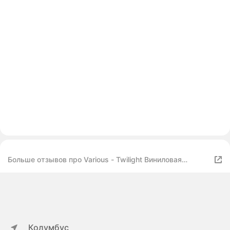
Больше отзывов про Various - Twilight Виниловая
Пластинка (Motion Picture Soundtrack) Mercury Marble.
Колумбус