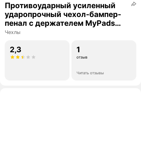
Противоударный усиленный
ударопрочный чехол-бампер-
пенал с держателем MyPads
для Tecno Pova 3, красные
Чехлы
вставки
2,3
1
отзыв
Читать отзывы