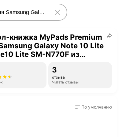
ол-книжка MyPads Premium
Samsung Galaxy Note 10 Lite
te10 Lite SM-N770F из
ственной натуральной
3
морной кожи буйвола
отзыва
итый эл.
ок
Читать отзывы
По умолчанию