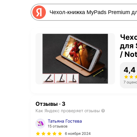
Чех
для 
/ No
каче
4,4
мра
прош
7 оцен
Отзывы
·
3
Как Яндекс проверяет отзывы
Татьяна Гостева
15 отзывов
6 ноября 2024