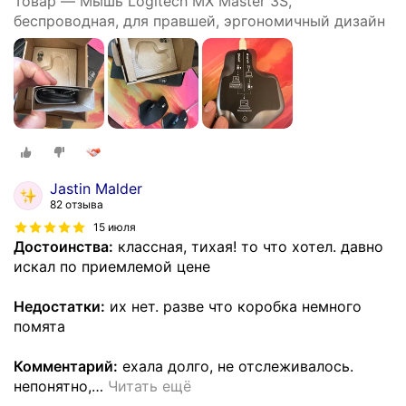
Товар — Мышь Logitech MX Master 3S,
беспроводная, для правшей, эргономичный дизайн
Jastin Malder
82 отзыва
15 июля
Достоинства:
классная, тихая! то что хотел. давно
искал по приемлемой цене
Недостатки:
их нет. разве что коробка немного
помята
Комментарий:
ехала долго, не отслеживалось.
непонятно,
…
Читать ещё