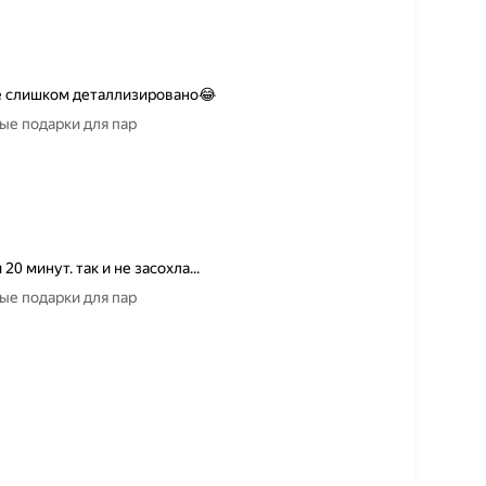
не слишком деталлизировано😂
ые подарки для пар
0 минут. так и не засохла...
ые подарки для пар