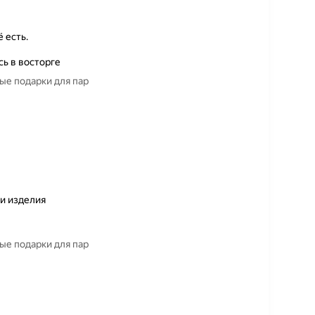
 есть.
сь в восторге
ые подарки для пар
ки изделия
ые подарки для пар