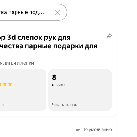
р 3d слепок рук для
чества парные подарки для
я литья и лепки
8
отзывов
ки
Читать отзывы
По умолчанию