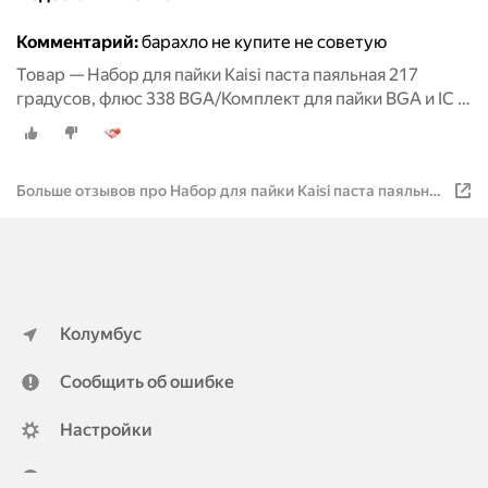
Комментарий:
барахло не купите не советую
Товар — Набор для пайки Kaisi паста паяльная 217
градусов, флюс 338 BGA/Комплект для пайки BGA и IC 2
в 1
Больше отзывов про Набор для пайки Kaisi паста паяльная
217 градусов, флюс 338 BGA/Комплект для пайки BGA и IC
2 в 1/Паяльный набор универсальный
Колумбус
Сообщить об ошибке
Настройки
ya.ru