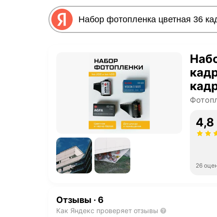
Набо
кадр
кад
Фотоп
4,8
26 оце
Отзывы
·
6
Как Яндекс проверяет отзывы