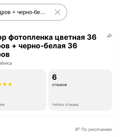
р фотопленка цветная 36
ов + черно-белая 36
ров
лёнка
6
отзывов
нок
Читать отзывы
По умолчанию