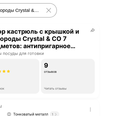
р кастрюль с крышкой и
ороды Crystal & CO 7
метов: антипригарное
нное покрытие, для всех
 посуды для готовки
в плит
9
отзывов
нок
Читать отзывы
I
Тонковатый металл
1