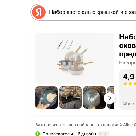
Набо
сков
пред
каме
Наборы
типо
4,9
38 оце
Важное из отзывов собрано технологией Alice A
Привлекательный дизайн
3