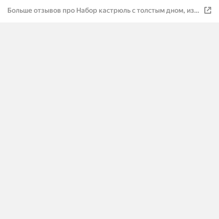
Больше отзывов про Набор кастрюль с толстым дном, из
нержавеющей стали 2,9 3,9 6,6л силиконовые ручки, с
крышкой, для индукции, кухонная утварь