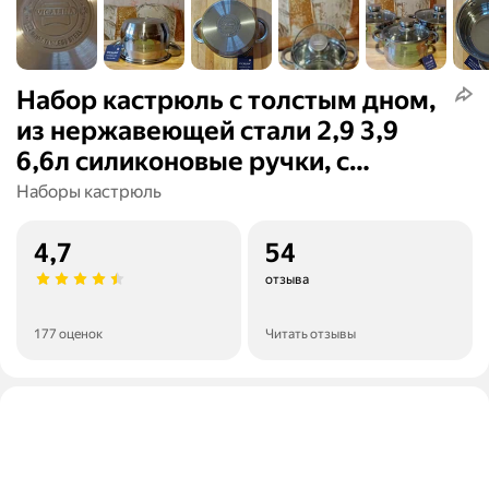
Набор кастрюль с толстым дном,
из нержавеющей стали 2,9 3,9
6,6л силиконовые ручки, с
крышкой, для индукции, кухонная
Наборы кастрюль
утварь
4,7
54
отзыва
177 оценок
Читать отзывы