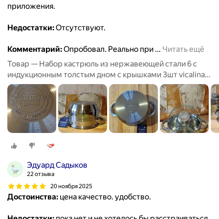
приложения.
Недостатки:
Отсутствуют.
Комментарий:
Опробовал. Реально при
…
Читать ещё
Товар — Набор кастрюль из нержавеющей стали 6 с
индукционным толстым дном с крышками 3шт vicalina
из нержавейки для приготовлени
Эдуард Садыков
22 отзыва
20 ноября 2025
Достоинства:
цена качество. удобство.
Недостатки:
пока нет и не хотелось бы расстраиваться