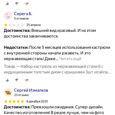
из нержавейки для приготовлени
Серега Б.
5 отзывов
25 апреля
Достоинства:
Внешний вид красивый. И на этом
достоинства заканчиваются.
Недостатки:
После 5 месяцев использования кастрюли
с внутренней стороны начали ржаветь. И это
нержавеющая сталь! Даже
…
Читать ещё
Товар — Набор кастрюль из нержавеющей стали 6 с
индукционным толстым дном с крышками 3шт vicalina
из нержавейки для приготовлени
Сергей Измалков
23 отзыва
8 декабря 2025
Достоинства:
Превзошли ожидания. Супер-дизайн.
Качество изготовления! В реале лучше, чем на фото