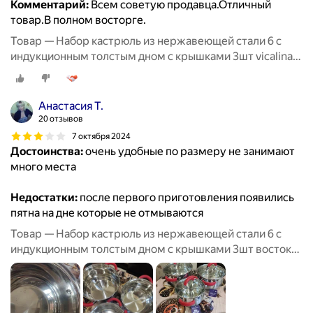
Комментарий:
Всем советую продавца.Отличный
товар.В полном восторге.
Товар — Набор кастрюль из нержавеющей стали 6 с
индукционным толстым дном с крышками 3шт vicalina
из нержавейки для приготовлени
Анастасия Т.
20 отзывов
7 октября 2024
Достоинства:
очень удобные по размеру не занимают
много места
Недостатки:
после первого приготовления появились
пятна на дне которые не отмываются
Товар — Набор кастрюль из нержавеющей стали 6 с
индукционным толстым дном с крышками 3шт восток
из нержавейки для приготовлени