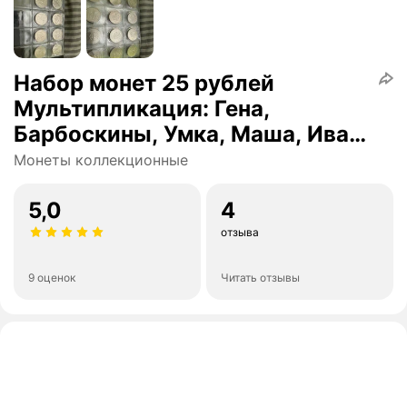
Набор монет 25 рублей
Мультипликация: Гена,
Барбоскины, Умка, Маша, Иван
Царевич, Антошка, Аленький
Монеты коллекционные
цветок, Смешарики. Состояние
UNC.
5,0
4
отзыва
9 оценок
Читать отзывы