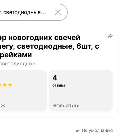
р новогодних свечей
ery, светодиодные, 6шт, с
арейками
 светодиодные
4
отзыва
нок
Читать отзывы
По умолчанию