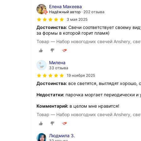
Елена Макеева
Надёжный автор
202 отзыва
3 мая 2025
Достоинства:
Свечи соответствует своему вид
за формы в которой горит пламя)
Товар — Набор новогодних свечей Anshery, све
Милена
33 отзыва
19 ноября 2025
Достоинства:
все светятся, выглядят хорошо, 
Недостатки:
парочка моргает периодически и у
Комментарий:
в целом мне нравится!
Товар — Набор новогодних свечей Anshery, све
Людмила З.
32 отзыва