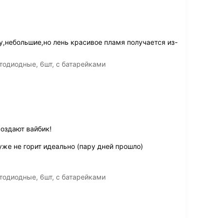
у,небольшие,но лень красивое пламя получается из-
тодиодные, 6шт, с батарейками
создают вайбик!
же не горит идеально (пару дней прошло)
тодиодные, 6шт, с батарейками