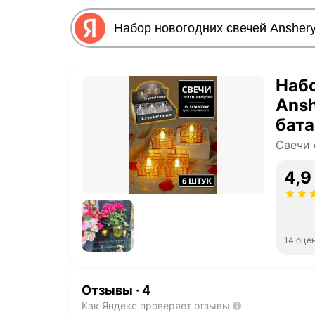
Набо
Ansh
бат
Свечи
4,9
14 оце
Отзывы
·
4
Как Яндекс проверяет отзывы