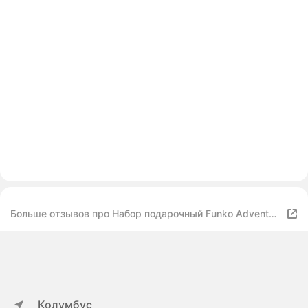
Больше отзывов про Набор подарочный Funko Advent
Calendar Star Wars Holiday 2022 (Pkt POP) 24 фигурки
62090
Колумбус