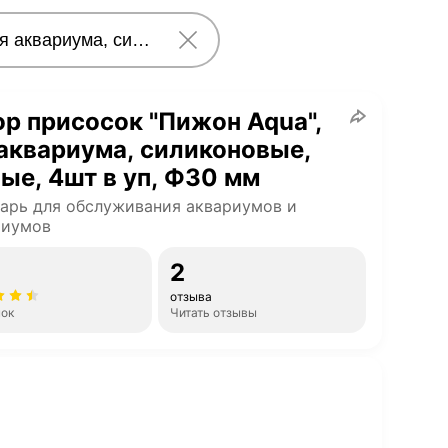
р присосок "Пижон Aqua",
аквариума, силиконовые,
ые, 4шт в уп, Ф30 мм
арь для обслуживания аквариумов и
риумов
2
отзыва
нок
Читать отзывы