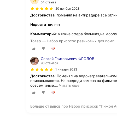
54 отзыва
20 ноября 2023
Достоинства:
поменял на антирадаре,все отли
Недостатки:
нет
Комментарий:
мягкие сфера большая,на мороз
Товар — Набор присосок резиновых для помп, 
Сергей Григорьевич ФРОЛОВ
90 отзывов
1 января 2023
Достоинства:
Поменял на водонагревательном 
присасываются. На очереди замена на фильтре
совсем иные.
…
Читать ещё
Больше отзывов про Набор присосок "Пижон Aq
в уп, Ф30 мм