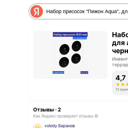
Набо
для 
черн
Инвент
терра
4,7
12 оце
Отзывы
·
2
Как Яндекс проверяет отзывы
volody Баранов