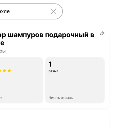
ор шампуров подарочный в
ле
ры
1
отзыв
ок
Читать отзывы