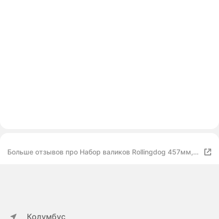
Больше отзывов про Набор валиков Rollingdog 457мм,
ворс 12мм, для каркаса 38мм, полиэстер, арт.00422
Колумбус