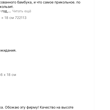
сованного бамбука, и что самое прикольное. по
кользит.
 год,
…
Читать ещё
 × 18 см 722113
ожидания.
6 х 18 см
а. Обожаю эту фирму! Качество на высоте