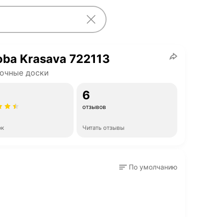
ba Krasava 722113
очные доски
6
отзывов
ок
Читать отзывы
По умолчанию