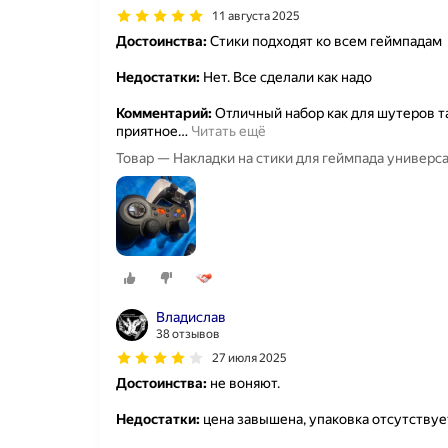
11 августа 2025
Достоинства:
Стики подходят ко всем геймпадам
Недостатки:
Нет. Все сделали как надо
Комментарий:
Отличный набор как для шутеров т
приятное
…
Читать ещё
Товар — Накладки на стики для геймпада универсал
Владислав
38 отзывов
27 июля 2025
Достоинства:
не воняют.
Недостатки:
цена завышена, упаковка отсутствует