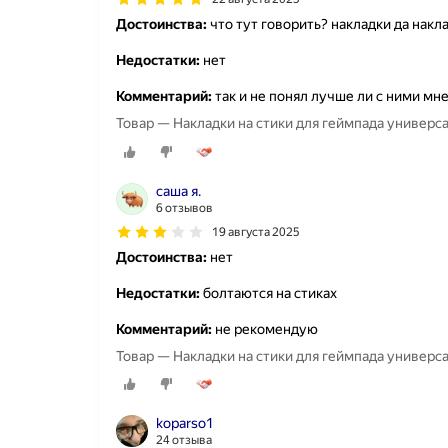
Достоинства:
что тут говорить? накладки да накл
Недостатки:
нет
Комментарий:
так и не понял лучше ли с ними мне
Товар — Накладки на стики для геймпада универсал
саша я.
6 отзывов
19 августа 2025
Достоинства:
нет
Недостатки:
болтаются на стиках
Комментарий:
не рекомендую
Товар — Накладки на стики для геймпада универсал
koparso1
24 отзыва