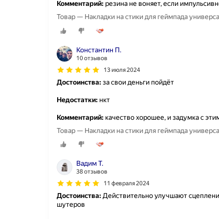
Комментарий:
резина не воняет, если импульсивно
Товар — Накладки на стики для геймпада универсал
Константин П.
10 отзывов
13 июля 2024
Достоинства:
за свои деньги пойдёт
Недостатки:
нкт
Комментарий:
качество хорошее, и задумка с этим
Товар — Накладки на стики для геймпада универсал
Вадим Т.
38 отзывов
11 февраля 2024
Достоинства:
Действительно улучшают сцепление 
шутеров