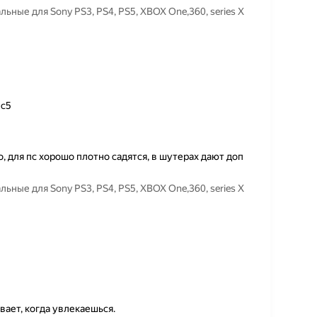
ьные для Sony PS3, PS4, PS5, XBOX One,360, series X
пс5
, для пс хорошо плотно садятся, в шутерах дают доп
ьные для Sony PS3, PS4, PS5, XBOX One,360, series X
вает, когда увлекаешься.