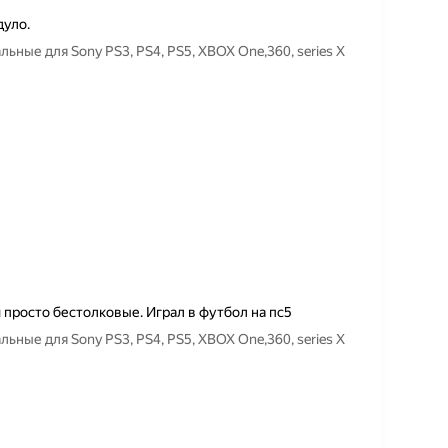
дуло.
ьные для Sony PS3, PS4, PS5, XBOX One,360, series X
и просто бестолковые. Играл в футбол на пс5
ьные для Sony PS3, PS4, PS5, XBOX One,360, series X