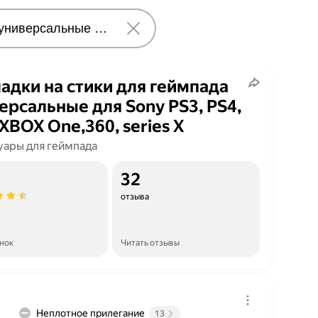
адки на стики для геймпада
ерсальные для Sony PS3, PS4,
 XBOX One,360, series X
уары для геймпада
32
отзыва
енок
Читать отзывы
Неплотное прилегание
13