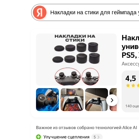
Накл
унив
PS5,
Аксесс
4,5
140 оц
Важное из отзывов собрано технологией Alice AI
Улучшение сцепления
5