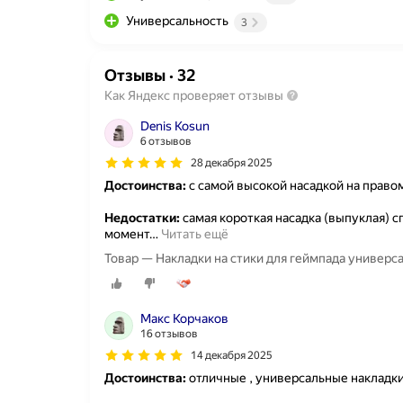
Универсальность
3
Отзывы
·
32
Как Яндекс проверяет отзывы
Denis Kosun
6 отзывов
28 декабря 2025
Достоинства:
с самой высокой насадкой на право
Недостатки:
самая короткая насадка (выпуклая) 
момент
…
Читать ещё
Товар — Накладки на стики для геймпада универсал
Макс Корчаков
16 отзывов
14 декабря 2025
Достоинства:
отличные , универсальные накладки