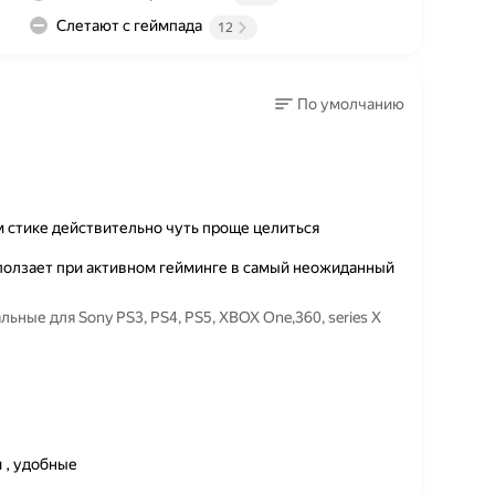
Слетают с геймпада
12
По умолчанию
м стике действительно чуть проще целиться
сползает при активном гейминге в самый неожиданный
ьные для Sony PS3, PS4, PS5, XBOX One,360, series X
 , удобные