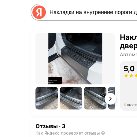
Накл
двер
Автомо
5,0
4 оцен
Отзывы
·
3
Как Яндекс проверяет отзывы