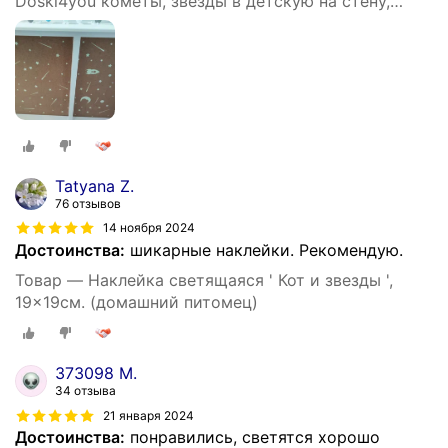
Doski4you кометы, звезды в детскую на стену,
потолок (интерьерные, декоративные)
Tatyana Z.
76 отзывов
14 ноября 2024
Достоинства:
шикарные наклейки. Рекомендую.
Товар — Наклейка светящаяся ' Кот и звезды ',
19x19см. (домашний питомец)
373098 М.
34 отзыва
21 января 2024
Достоинства:
понравились, светятся хорошо