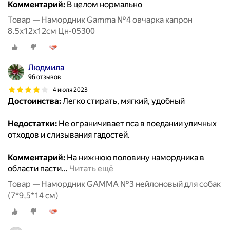
Комментарий:
В целом нормально
Товар — Намордник Gamma №4 овчарка капрон
8.5х12х12см Цн-05300
Людмила
96 отзывов
4 июля 2023
Достоинства:
Легко стирать, мягкий, удобный
Недостатки:
Не ограничивает пса в поедании уличных
отходов и слизывания гадостей.
Комментарий:
На нижнюю половину намордника в
области пасти
…
Читать ещё
Товар — Намордник GAMMA №3 нейлоновый для собак
(7*9,5*14 см)