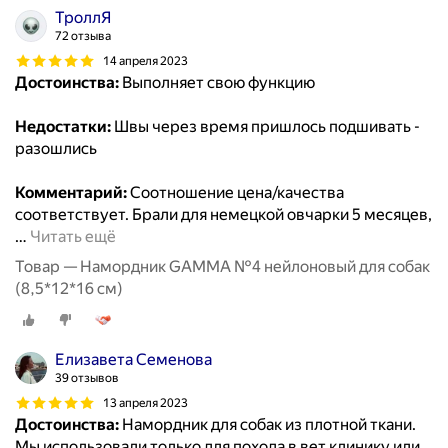
ТроллЯ
72 отзыва
14 апреля 2023
Достоинства:
Выполняет свою функцию
Недостатки:
Швы через время пришлось подшивать -
разошлись
Комментарий:
Соотношение цена/качества
соответствует. Брали для немецкой овчарки 5 месяцев,
…
Читать ещё
Товар — Намордник GAMMA №4 нейлоновый для собак
(8,5*12*16 см)
Елизавета Семенова
39 отзывов
13 апреля 2023
Достоинства:
Намордник для собак из плотной ткани.
Мы использовали только для похода в вет.клинику или