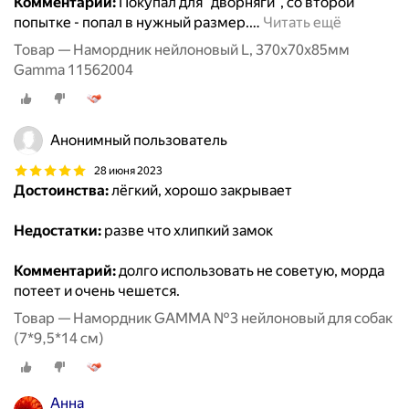
Комментарий:
Покупал для "дворняги", со второй
попытке - попал в нужный размер.
…
Читать ещё
Товар — Намордник нейлоновый L, 370x70x85мм
Gamma 11562004
Анонимный пользователь
28 июня 2023
Достоинства:
лёгкий, хорошо закрывает
Недостатки:
разве что хлипкий замок
Комментарий:
долго использовать не советую, морда
потеет и очень чешется.
Товар — Намордник GAMMA №3 нейлоновый для собак
(7*9,5*14 см)
Анна