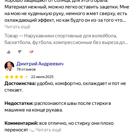
Хорошо защищают от солнца, для этого брала.
Материал нежный, можно легко оставить зацепки. Мне
на мою не худенькую руку, немного жмет сверху, есть
охлаждающий эффект, но как будто он из-за того что
…
Читать ещё
Товар — Нарукавники спортивные для волейбола,
баскетбола, футбола, компрессионные без выреза для
пальцев, 2 пары черные + белые
Дмитрий Андреевич
78 отзывов
22 июля 2025
Достоинства:
удобно, комфортно, охлаждает и пот не
стекает.
Недостатки:
распознаются швы после стирки в
машинке на конце рукава.
Комментарий:
все отлично, но стирку они плохо
переносят -
…
Читать ещё