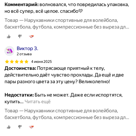
Комментарий:
волновался, что повредилась упаковка,
но всё супер, всё целое. спасибо💛
Товар — Нарукавники спортивные для волейбола,
баскетбола, футбола, компрессионные без выреза для
пальцев, 2 пары черные + белые
Виктор З.
2 отзыва
4 июня 2025
Достоинства:
Потрясающе приятный к телу,
действительно даёт чувство прохлады. Да ещё и две
пары разного цвета за эту цену? Великолепно!
Недостатки:
Быть не может. Даже если испортятся,
купить
…
Читать ещё
Товар — Нарукавники спортивные для волейбола,
баскетбола, футбола, компрессионные без выреза для
пальцев, 2 пары черные + белые