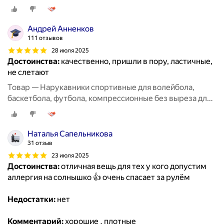
пальцев, 2 пары черные + белые
Андрей Анненков
111 отзывов
28 июля 2025
Достоинства:
качественно, пришли в пору, ластичные,
не слетают
Товар — Нарукавники спортивные для волейбола,
баскетбола, футбола, компрессионные без выреза для
пальцев, 2 пары черные + белые
Наталья Сапельникова
31 отзыв
23 июля 2025
Достоинства:
отличная вещь для тех у кого допустим
аллергия на солнышко 👍 очень спасает за рулём
Недостатки:
нет
Комментарий:
хорошие , плотные