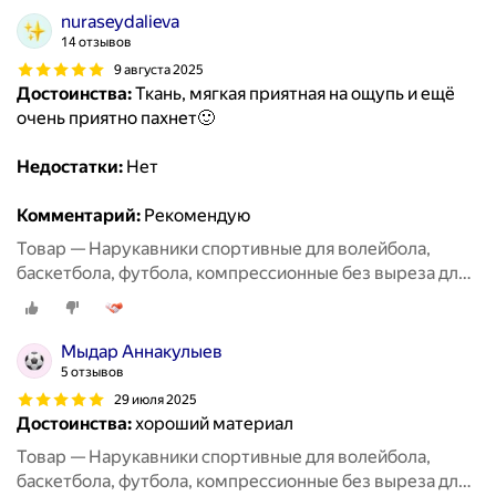
nuraseydalieva
14 отзывов
9 августа 2025
Достоинства:
Ткань, мягкая приятная на ощупь и ещё
очень приятно пахнет🙂
Недостатки:
Нет
Комментарий:
Рекомендую
Товар — Нарукавники спортивные для волейбола,
баскетбола, футбола, компрессионные без выреза для
пальцев, 2 пары черные + белые
Мыдар Аннакулыев
5 отзывов
29 июля 2025
Достоинства:
хороший материал
Товар — Нарукавники спортивные для волейбола,
баскетбола, футбола, компрессионные без выреза для