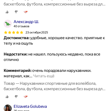
баскетбола, футбола, компрессионные без выреза для
пальцев, 2 пары черные + белые
Александр Ш.
40 отзывов
23 октября 2025
Достоинства:
удобные, хорошее качество. приятные к
телу и на ощупь
Недостатки:
не нашел. пользуюсь недавно, пока все
отлично
Комментарий:
очень порадовали нарукавники.
материал, как
…
Читать ещё
Товар — Нарукавники спортивные для волейбола,
баскетбола, футбола, компрессионные без выреза для
пальцев, 2 пары черные + белые
Elizaveta Golubeva