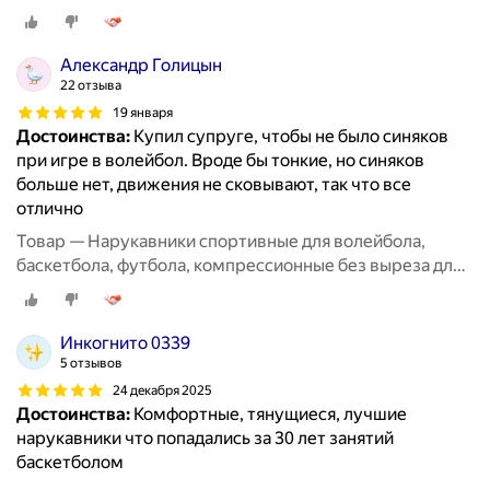
пальцев, 2 пары черные + белые
Александр Голицын
22 отзыва
19 января
Достоинства:
Купил супруге, чтобы не было синяков
при игре в волейбол. Вроде бы тонкие, но синяков
больше нет, движения не сковывают, так что все
отлично
Товар — Нарукавники спортивные для волейбола,
баскетбола, футбола, компрессионные без выреза для
пальцев, 2 пары черные + белые
Инкогнито 0339
5 отзывов
24 декабря 2025
Достоинства:
Комфортные, тянущиеся, лучшие
нарукавники что попадались за 30 лет занятий
баскетболом