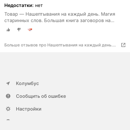
Недостатки:
нет
Товар — Нашептывания на каждый день. Магия
старинных слов. Большая книга заговоров на
деньги, здоровье, любовь и защиту. Великорайская
О. АСТ
Больше отзывов про Нашептывания на каждый день.
Магия старинных слов : большая книга заговоров на
деньги, здоровье, любовь и защиту | Великорайская, О.
Колумбус
Сообщить об ошибке
Настройки
ya.ru