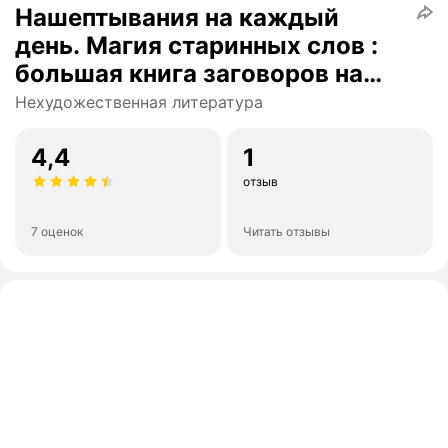
Нашептывания на каждый
день. Магия старинных слов :
большая книга заговоров на
деньги, здоровье, любовь и
Нехудожественная литература
защиту | Великорайская, О.
4,4
1
отзыв
7 оценок
Читать отзывы