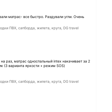
али матрас- все быстро. Раздували угли. Очень
дки ПВХ, сапборда, жилета, круга, DG travel
 на раз, матрас односпальный intex накачивает за 2
ик (3 варианта яркости + режим SOS)
дки ПВХ, сапборда, жилета, круга, DG travel