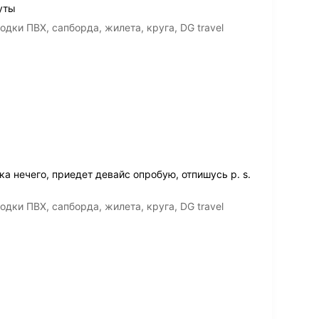
уты
дки ПВХ, сапборда, жилета, круга, DG travel
а нечего, приедет девайс опробую, отпишусь p. s.
дки ПВХ, сапборда, жилета, круга, DG travel