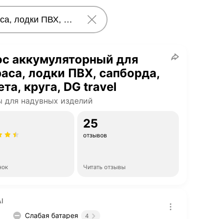
ос аккумуляторный для
аса, лодки ПВХ, сапборда,
та, круга, DG travel
 для надувных изделий
25
отзывов
нок
Читать отзывы
I
Слабая батарея
4