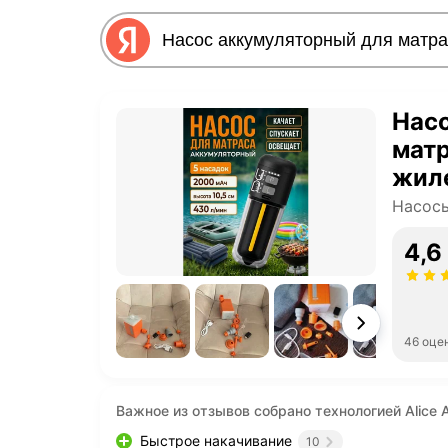
Нас
матр
жиле
Насосы
4,6
46 оце
Важное из отзывов собрано технологией Alice A
Быстрое накачивание
10