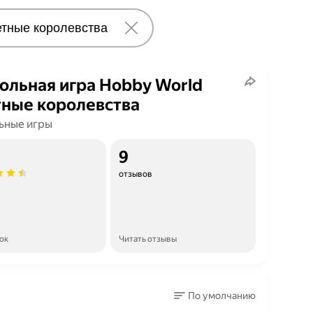
ольная игра Hobby World
ные королевства
ьные игры
9
отзывов
ок
Читать отзывы
По умолчанию